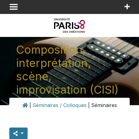
Panneau de gestion des cookies
Composition,
interprétation,
scène,
improvisation (CISI)
|
Séminaires / Colloques
|
Séminaires